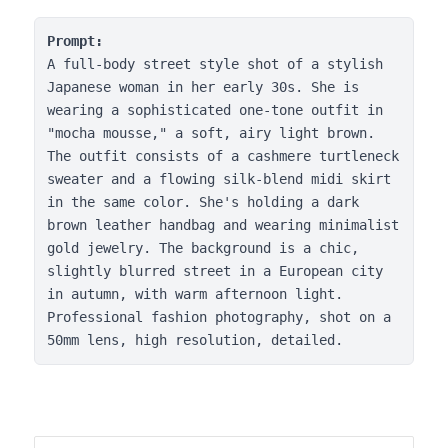
Prompt:
A full-body street style shot of a stylish 
Japanese woman in her early 30s. She is 
wearing a sophisticated one-tone outfit in 
"mocha mousse," a soft, airy light brown. 
The outfit consists of a cashmere turtleneck 
sweater and a flowing silk-blend midi skirt 
in the same color. She's holding a dark 
brown leather handbag and wearing minimalist 
gold jewelry. The background is a chic, 
slightly blurred street in a European city 
in autumn, with warm afternoon light. 
Professional fashion photography, shot on a 
50mm lens, high resolution, detailed.