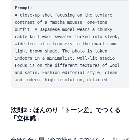
Prompt:
A close-up shot focusing on the texture 
contrast of a "mocha mousse" one-tone 
outfit. A Japanese model wears a chunky 
cable-knit wool sweater tucked into sleek, 
wide-leg satin trousers in the exact same 
light brown shade. The photo is taken 
indoors in a minimalist, well-lit studio. 
Focus is on the different textures of wool 
and satin. Fashion editorial style, clean 
and modern, high resolution, detailed.
法則2：ほんのり「トーン差」でつくる
「立体感」
全身を全く同じ色で揃えるのではなく、少しだ