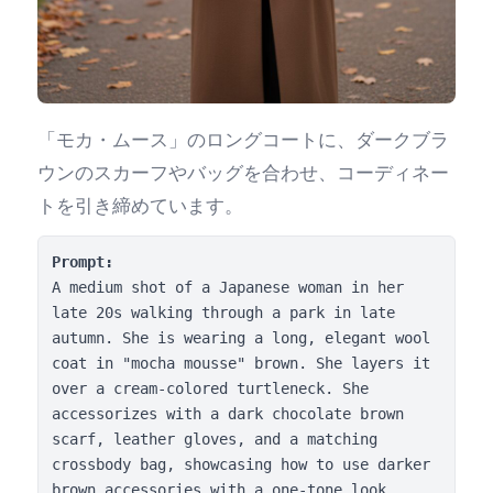
「モカ・ムース」のロングコートに、ダークブラ
ウンのスカーフやバッグを合わせ、コーディネー
トを引き締めています。
Prompt:
A medium shot of a Japanese woman in her 
late 20s walking through a park in late 
autumn. She is wearing a long, elegant wool 
coat in "mocha mousse" brown. She layers it 
over a cream-colored turtleneck. She 
accessorizes with a dark chocolate brown 
scarf, leather gloves, and a matching 
crossbody bag, showcasing how to use darker 
brown accessories with a one-tone look. 