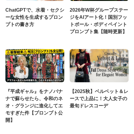
ChatGPTで、水着・セクシ
2026年W杯グループステー
ーな女性を生成するプロン
ジをAIアート化！国別フッ
プトの書き方
トボール・ボディペイント
プロンプト集【随時更新】
『平成ギャル』をナノバナ
【2025秋】ベルベット＆レ
ナで蘇らせたら、令和のネ
ースで上品に！大人女子の
オ・グランジに進化してエ
最旬ドレスコーデ
モすぎた件【プロンプト公
開】