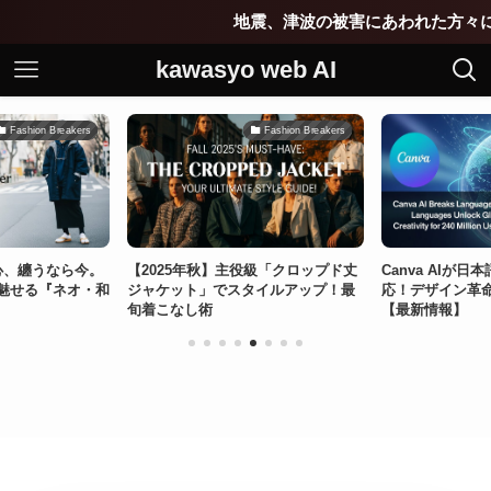
地震、津波の被害にあわれた方々に心よりお見
kawasyo web AI
Fashion Breakers
Fashion Breakers
の心、纏うなら今。
【2025年秋】主役級「クロップド丈
Canva AIが
魅せる『ネオ・和
ジャケット」でスタイルアップ！最
応！デザイン革
旬着こなし術
【最新情報】