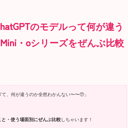
】ChatGPTのモデルって何が違う
.5・Mini・oシリーズをぜんぶ比較
…多すぎて、何が違うのか全然わかんない〜〜🥺」
ること・使う場面別にぜんぶ比較
しちゃいます！