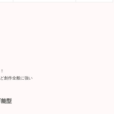
！
ど創作全般に強い
万能型