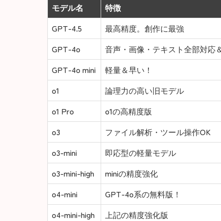
モデル名
特徴
GPT-4.5
最高精度。創作に最強
GPT-4o
音声・画像・テキスト全部対応
GPT-4o mini
軽量＆早い！
o1
論理力の高い旧モデル
o1 Pro
o1の高精度版
o3
ファイル解析・ツール操作OK
o3-mini
即応型の軽量モデル
o3-mini-high
miniの精度強化
o4-mini
GPT-4o系の無料版！
o4-mini-high
上記の精度強化版