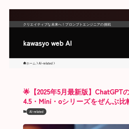
クリエイティブな未来へ！プロンプトエンジニアの挑戦
kawasyo web AI
ホーム
AI-related
🌟【2025年5月最新版】ChatG
4.5・Mini・oシリーズをぜんぶ
AI-related