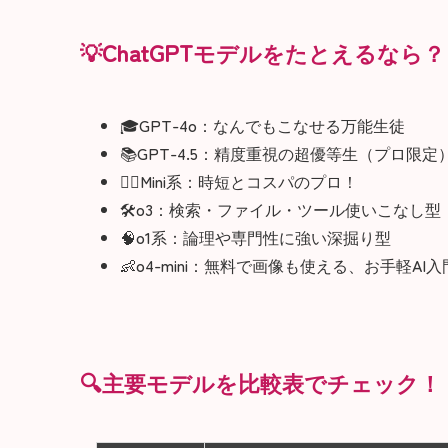
💡ChatGPTモデルをたとえるなら？
🎓GPT-4o：なんでもこなせる万能生徒
📚GPT-4.5：精度重視の超優等生（プロ限定
🏃‍♀️Mini系：時短とコスパのプロ！
🛠️o3：検索・ファイル・ツール使いこなし型
🧠o1系：論理や専門性に強い深掘り型
👶o4-mini：無料で画像も使える、お手軽AI
🔍主要モデルを比較表でチェック！【