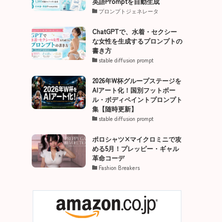
英語Promptを自動生成
プロンプトジェネレータ
ChatGPTで、水着・セクシー
な女性を生成するプロンプトの
書き方
stable diffusion prompt
2026年W杯グループステージを
AIアート化！国別フットボー
ル・ボディペイントプロンプト
集【随時更新】
stable diffusion prompt
ポロシャツ×マイクロミニで攻
める5月！プレッピー・ギャル
革命コーデ
Fashion Breakers