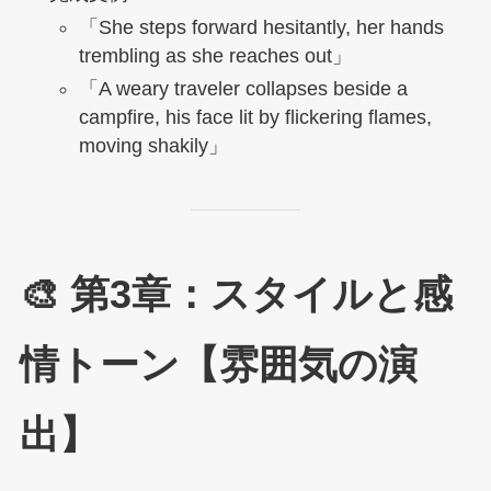
「She steps forward hesitantly, her hands
trembling as she reaches out」
「A weary traveler collapses beside a
campfire, his face lit by flickering flames,
moving shakily」
🎨 第3章：スタイルと感
情トーン【雰囲気の演
出】