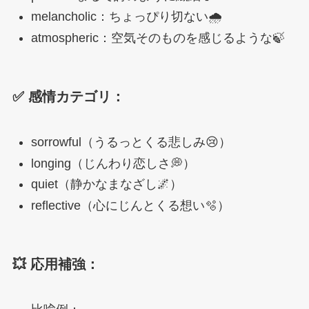
melancholic：ちょっぴり切ない🌧️
atmospheric：空気そのものを感じるような🍃
✅ 感情カテゴリ：
sorrowful（うるっとくる悲しみ😢）
longing（じんわり恋しさ💭）
quiet（静かなまなざし🌌）
reflective（心にじんとくる想い🫧）
💥 応用補強：