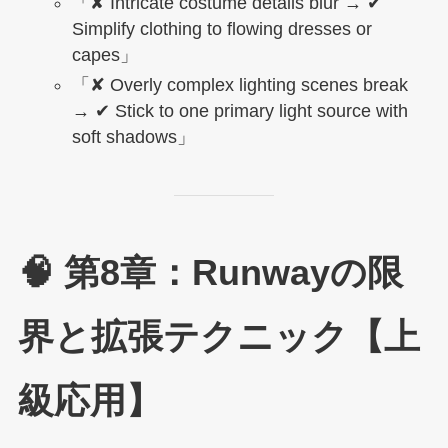
「✘ Intricate costume details blur → ✔
Simplify clothing to flowing dresses or
capes」
「✘ Overly complex lighting scenes break
→ ✔ Stick to one primary light source with
soft shadows」
🧠 第8章：Runwayの限
界と拡張テクニック【上
級応用】