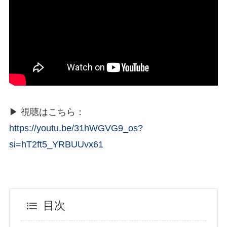
▶ 視聴はこちら：
https://youtu.be/31hWGVG9_os?
si=hT2ft5_YRBUUvx61
目次