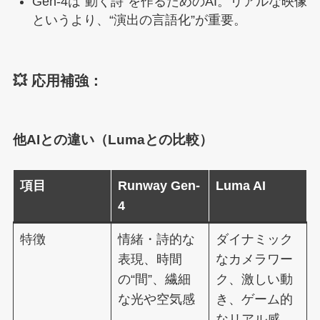
Gen-4は“動く詩”を作るためのAI。リアルな映像
というより、“演出の言語化”が重要。
💥 応用補強：
他AIとの違い（Lumaとの比較）
項目
Runway Gen-
Luma AI
4
特徴
情緒・詩的な
ダイナミック
表現、時間
なカメラワー
の“間”、繊細
ク、激しい動
な光や空気感
き、ゲーム的
なリアル感