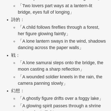
「Two lovers part ways at a lantern-lit
bridge, eyes full of longing」
詩的：
「A child follows fireflies through a forest,
her figure glowing faintly」
「A lone lantern sways in the wind, shadows
dancing across the paper walls」
戦：
「A lone samurai steps onto the bridge, the
moon casting a sharp reflection」
「A wounded soldier kneels in the rain, the
camera panning slowly」
幻想：
「A ghostly figure drifts over a foggy lake」
「A glowing spirit passes through a shrine