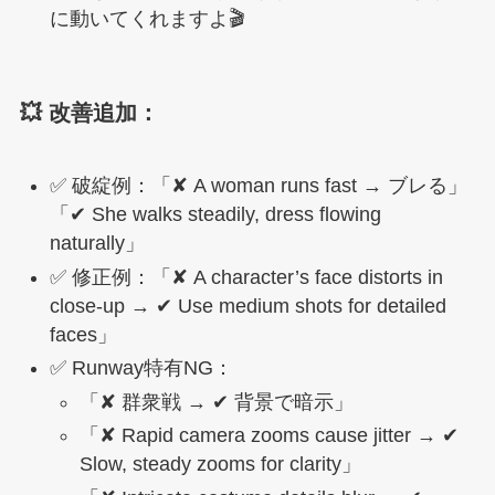
に動いてくれますよ🎬
💥 改善追加：
✅ 破綻例：「✘ A woman runs fast → ブレる」
「✔ She walks steadily, dress flowing
naturally」
✅ 修正例：「✘ A character’s face distorts in
close-up → ✔ Use medium shots for detailed
faces」
✅ Runway特有NG：
「✘ 群衆戦 → ✔ 背景で暗示」
「✘ Rapid camera zooms cause jitter → ✔
Slow, steady zooms for clarity」