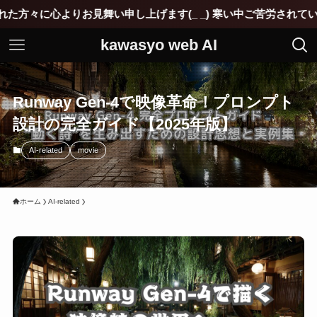
よりお見舞い申し上げます(_ _) 寒い中ご苦労されていると思い
kawasyo web AI
Runway Gen-4で映像革命！プロンプト
設計の完全ガイド【2025年版】
AI-related
movie
ホーム
AI-related