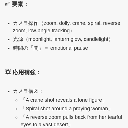
✅ 要素：
カメラ操作（zoom, dolly, crane, spiral, reverse
zoom, low-angle tracking）
光源（moonlight, lantern glow, candlelight）
時間の「間」＝ emotional pause
💥 応用補強：
カメラ構図：
「A crane shot reveals a lone figure」
「Spiral shot around a praying woman」
「A reverse zoom pulls back from her tearful
eyes to a vast desert」