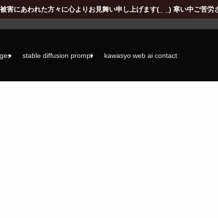
にあわれた方々に心よりお見舞い申し上げます(_ _) 寒い中ご苦労さ
ages
stable diffusion prompt
kawasyo web ai contact