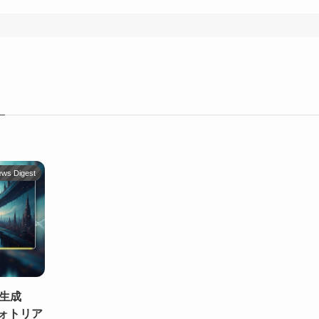
ews Digest
生成
！フォトリア