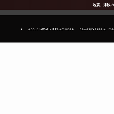
地震、津波の被害
About KAWASHO’s Activities
Kawasyo Free AI Im