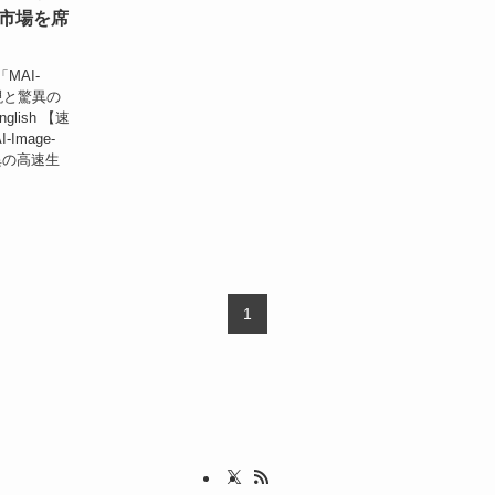
I市場を席
MAI-
現と驚異の
lish 【速
mage-
異の高速生
1