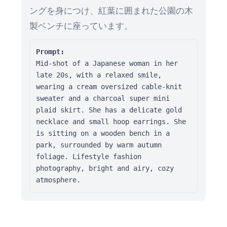
ングを身につけ、紅葉に囲まれた公園の木
製ベンチに座っています。
Prompt:
Mid-shot of a Japanese woman in her 
late 20s, with a relaxed smile, 
wearing a cream oversized cable-knit 
sweater and a charcoal super mini 
plaid skirt. She has a delicate gold 
necklace and small hoop earrings. She 
is sitting on a wooden bench in a 
park, surrounded by warm autumn 
foliage. Lifestyle fashion 
photography, bright and airy, cozy 
atmosphere.