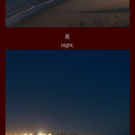
夜
night,