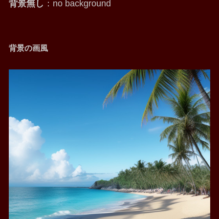
背景無し
：no background
背景の画風