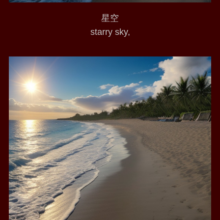
星空
starry sky,