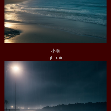
小雨
light rain,