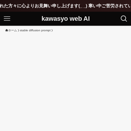
す(_ _) 寒い中ご苦労されていると思いますが1分、1秒でも通
kawasyo web AI
ホーム
stable diffusion prompt