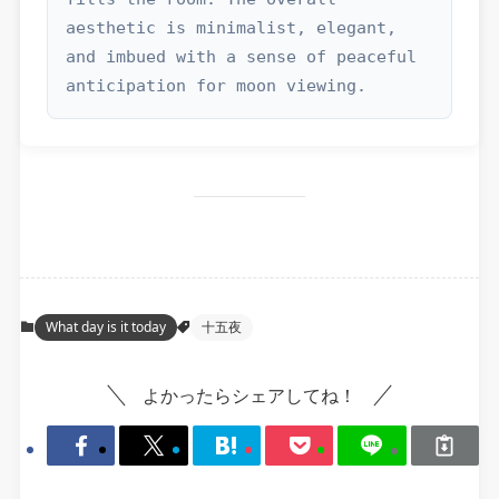
aesthetic is minimalist, elegant, 
and imbued with a sense of peaceful 
anticipation for moon viewing.
What day is it today
十五夜
よかったらシェアしてね！