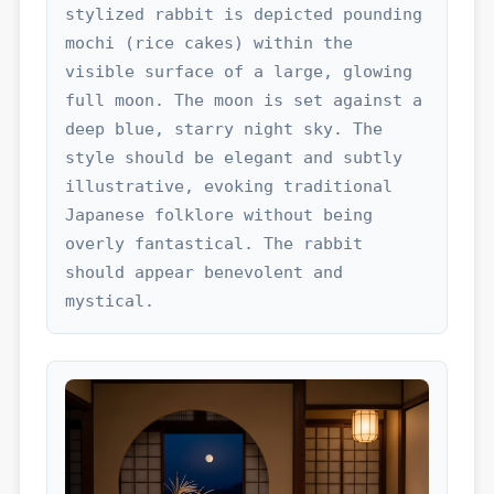
stylized rabbit is depicted pounding 
mochi (rice cakes) within the 
visible surface of a large, glowing 
full moon. The moon is set against a 
deep blue, starry night sky. The 
style should be elegant and subtly 
illustrative, evoking traditional 
Japanese folklore without being 
overly fantastical. The rabbit 
should appear benevolent and 
mystical.