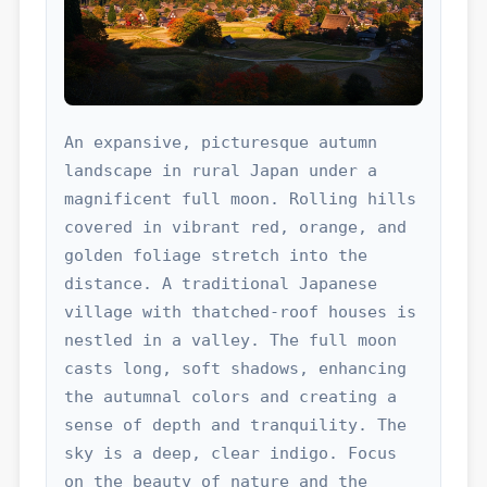
An expansive, picturesque autumn 
landscape in rural Japan under a 
magnificent full moon. Rolling hills 
covered in vibrant red, orange, and 
golden foliage stretch into the 
distance. A traditional Japanese 
village with thatched-roof houses is 
nestled in a valley. The full moon 
casts long, soft shadows, enhancing 
the autumnal colors and creating a 
sense of depth and tranquility. The 
sky is a deep, clear indigo. Focus 
on the beauty of nature and the 