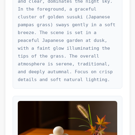
and clear, dominates the night sky. 
In the foreground, a graceful 
cluster of golden susuki (Japanese 
pampas grass) sways gently in a soft 
breeze. The scene is set in a 
peaceful Japanese garden at dusk, 
with a faint glow illuminating the 
tips of the grass. The overall 
atmosphere is serene, traditional, 
and deeply autumnal. Focus on crisp 
details and soft natural lighting.