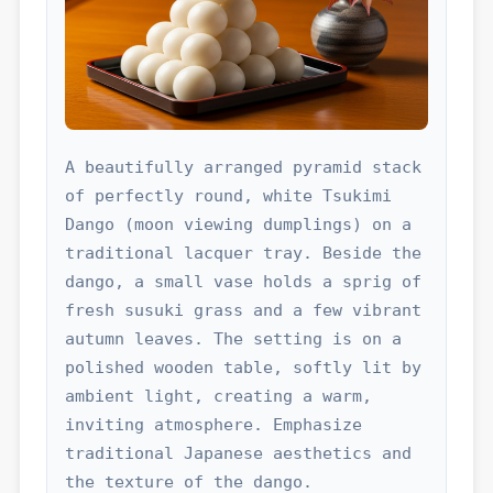
A beautifully arranged pyramid stack 
of perfectly round, white Tsukimi 
Dango (moon viewing dumplings) on a 
traditional lacquer tray. Beside the 
dango, a small vase holds a sprig of 
fresh susuki grass and a few vibrant 
autumn leaves. The setting is on a 
polished wooden table, softly lit by 
ambient light, creating a warm, 
inviting atmosphere. Emphasize 
traditional Japanese aesthetics and 
the texture of the dango.