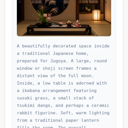
A beautifully decorated space inside 
a traditional Japanese home, 
prepared for Jugoya. A large, round 
window or shoji screen frames a 
distant view of the full moon. 
Inside, a low table is adorned with 
a ikebana arrangement featuring 
susuki grass, a small stack of 
tsukimi dango, and perhaps a ceramic 
rabbit figurine. Soft, warm lighting 
from a traditional paper lantern 
fills the room. The overall 