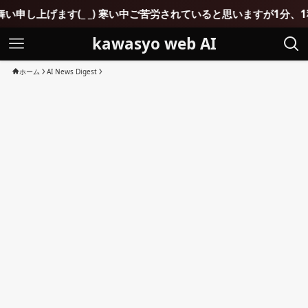
kawasyo web AI
ホーム
AI News Digest